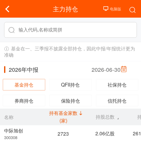
主力持仓
基金在一、三季报不披露全部持仓，因此中报/年报统计更为
准确
2026年中报
2026-06-30
基金持仓
QFII持仓
社保持仓
券商持仓
保险持仓
信托持仓
持有基金家数
持股总数
名称
(家)
中际旭创
2.06亿股
26
2723
300308