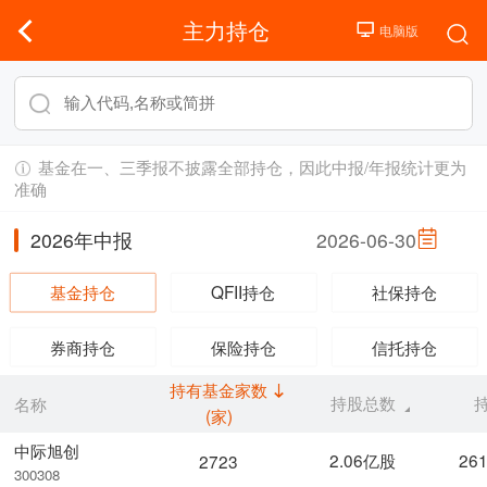
主力持仓
基金在一、三季报不披露全部持仓，因此中报/年报统计更为
准确
2026年中报
2026-06-30
基金持仓
QFII持仓
社保持仓
券商持仓
保险持仓
信托持仓
持有基金家数
持股总数
名称
(家)
中际旭创
2.06亿股
26
2723
300308