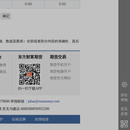
0.00
0.00
频、数据及图表）全部或者部分内容的准确性、真实
金
东方财富期货
期货交易
期货手机开户
微博
期货电脑开户
微信
期货官方网站
扫一扫下载APP
涉企
举报
78686 举报邮箱：
jubao@eastmoney.com
网
意见与建议:4000300059/952500
意见
反馈
护
征稿启事
友情链接