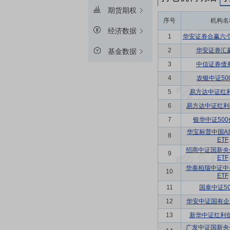
期货期权
序号
机构名
经济数据
1
华安证券合赢六
2
华安证券汇
基金数据
3
中信证券债
4
农银中证50
5
易方达中证红利
6
易方达中证红利
7
银华中证500
华宝标普中国A
8
ETF
招商中证国新央
9
ETF
华泰柏瑞中证中
10
ETF
11
国泰中证50
12
华安中证国有企
13
新华中证红利低
广发中证国新央