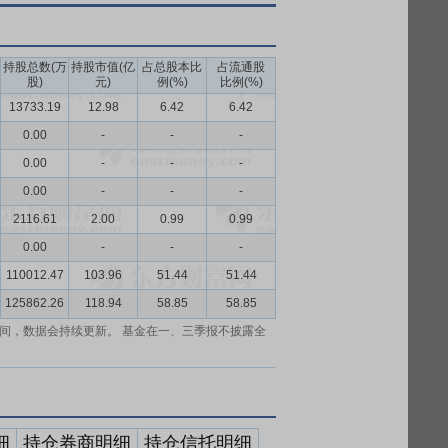
持股总数(万
持股市值(亿
占总股本比
占流通股
股)
元)
例(%)
比例(%)
13733.19
12.98
6.42
6.42
0.00
-
-
-
0.00
-
-
-
0.00
-
-
-
2116.61
2.00
0.99
0.99
0.00
-
-
-
110012.47
103.96
51.44
51.44
125862.26
118.94
58.85
58.85
间，数据会持续更新。 基金在一、三季报不披露全
细
持仓券商明细
持仓信托明细