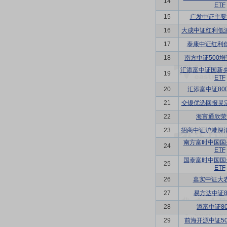
14
ETF
15
广发中证主要
16
大成中证红利低波
17
泰康中证红利低
18
南方中证500增
汇添富中证国新
19
ETF
20
汇添富中证80
21
交银优选回报灵
22
海富通欣荣
23
招商中证沪港深消
南方富时中国国
24
ETF
国泰富时中国国
25
ETF
26
嘉实中证大农
27
易方达中证80
28
添富中证80
29
前海开源中证50