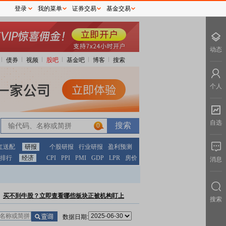
登录
我的菜单
证券交易
基金交易
动态
债券
视频
股吧
基金吧
博客
搜索
个人
自选
0
红送配
研报
个股研报
行业研报
盈利预测
排行
经济
CPI
PPI
PMI
GDP
LPR
房价
消息
买不到牛股？立即查看哪些板块正被机构盯上
搜索
数据日期: