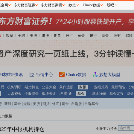
基金网
东方财富证券
东方财富期货
妙想
Choice数据
股吧
情
数据
全球
美股
港股
期货
外汇
黄金
银行
基金
理财
保险
全球财经快讯
行情中心
Choice数据
妙想大模型
交易
机构调研
期指持仓
公告大全
条件选股
财报
业绩报表
最新预告
分
大盘资金
个股资金
板块资金
沪 港 通
基金
基金净值
基金定投
基金
行
|
新股
|
基金
|
港股
|
美股
|
期货
|
外汇
|
黄金
|
自选股
|
自选基金
主力数据
025年中报机构持仓
个股主力持仓: