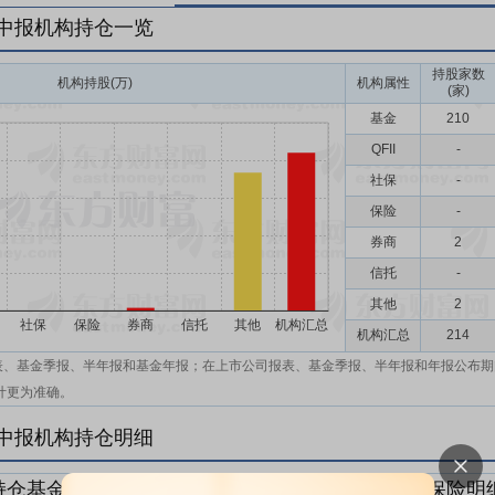
年中报机构持仓一览
持股家数
机构持股(万)
机构属性
(家)
基金
210
QFII
-
社保
-
保险
-
券商
2
信托
-
其他
2
机构汇总
214
表、基金季报、半年报和基金年报；在上市公司报表、基金季报、半年报和年报公布期
计更为准确。
年中报机构持仓明细
持仓基金明细
持仓QFII明细
持仓社保明细
持仓保险明