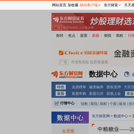
网站首页
加收藏
移动客户端
东方财富
天天
财经
焦点
股票
新股
期指
期权
行
数据中心
特色
龙虎榜单
融资融券
股权质押
大宗
新股
新股申购
新股日历
新股上会
资金
行情中心
指数
|
期指
|
期权
|
个股
|
板块
|
排
东方财富网
>
数据中心
>
中粮糖业
——2
全景图