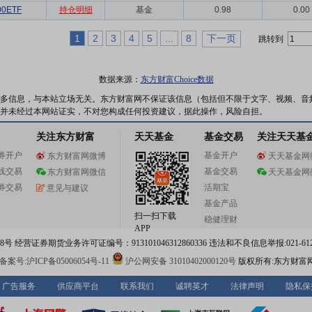
0ETF
持仓明细
基金
0.98
0.00
1
2
3
4
5
...
8
下一页
跳转到
数据来源：
东方财富Choice数据
多信息，与本站立场无关。东方财富网不保证该信息（包括但不限于文字、视频、音
并未经过本网站证实，不对您构成任何投资建议，据此操作，风险自担。
关注东方财富
天天基金
基金交易
关注天天基
券开户
基金开户
东方财富网微博
天天基金网
线交易
基金交易
东方财富网微信
天天基金网
券交易
活期宝
意见与建议
基金产品
扫一扫下载
稳健理财
APP
 经营证券期货业务许可证编号：913101046312860336 违法和不良信息举报:021-612
案号:沪ICP备05006054号-11
沪公网安备 31010402000120号
版权所有:东方财富
广告服务
供应商平台
联系我们
诚聘英才
法律声明
隐私保