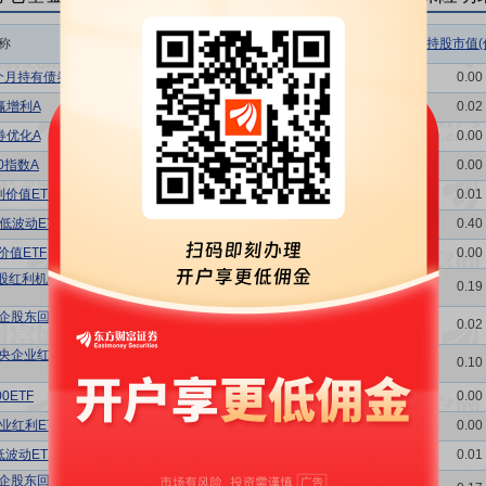
称
相关链接
机构属性
持股总数(万股)
持股市值(
个月持有债券
持仓明细
基金
5.00
0.00
赢增利A
持仓明细
基金
24.10
0.02
券优化A
持仓明细
基金
0.13
0.00
0指数A
持仓明细
基金
1.11
0.00
价值ETF
持仓明细
基金
10.45
0.01
低波动ETF
持仓明细
基金
425.95
0.40
价值ETF
持仓明细
基金
0.82
0.00
股红利机会
持仓明细
基金
206.18
0.19
企股东回报
持仓明细
基金
20.43
0.02
央企业红利
持仓明细
基金
101.96
0.10
0ETF
持仓明细
基金
1.45
0.00
业红利ETF
持仓明细
基金
4.20
0.00
波动ETF
持仓明细
基金
14.00
0.01
企股东回报