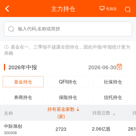
主力持仓
基金在一、三季报不披露全部持仓，因此中报/年报统计更为
准确
2026年中报
2026-06-30
基金持仓
QFII持仓
社保持仓
券商持仓
保险持仓
信托持仓
持有基金家数
持股总数
名称
(家)
中际旭创
2.06亿股
26
2723
300308