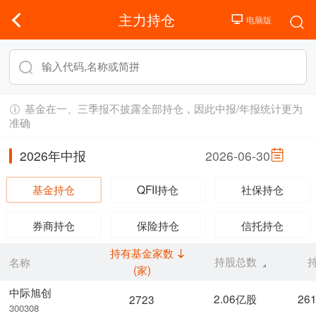
主力持仓
基金在一、三季报不披露全部持仓，因此中报/年报统计更为
准确
2026年中报
2026-06-30
基金持仓
QFII持仓
社保持仓
券商持仓
保险持仓
信托持仓
持有基金家数
持股总数
名称
(家)
中际旭创
2.06亿股
26
2723
300308