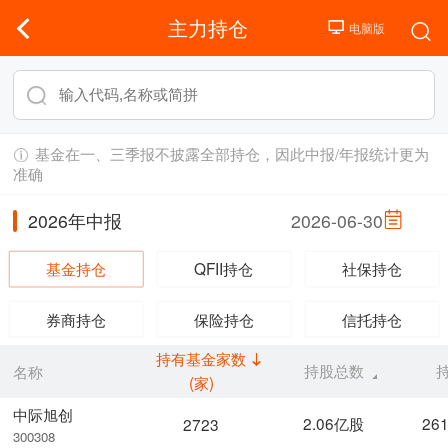
主力持仓
基金在一、三季报不披露全部持仓，因此中报/年报统计更为
准确
2026年中报
2026-06-30
基金持仓
QFII持仓
社保持仓
券商持仓
保险持仓
信托持仓
持有基金家数
持股总数
名称
(家)
中际旭创
2.06亿股
26
2723
300308