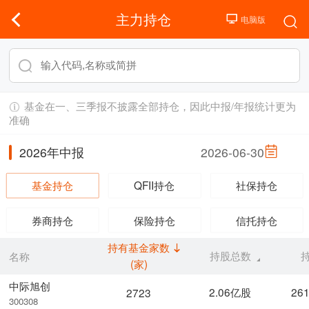
主力持仓
基金在一、三季报不披露全部持仓，因此中报/年报统计更为
准确
2026年中报
2026-06-30
基金持仓
QFII持仓
社保持仓
券商持仓
保险持仓
信托持仓
持有基金家数
持股总数
名称
(家)
中际旭创
2.06亿股
26
2723
300308