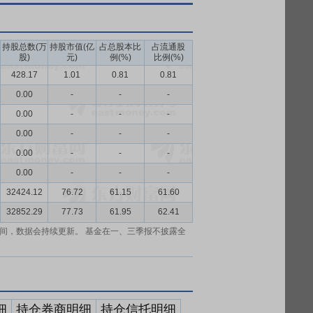
持股总数(万
持股市值(亿
占总股本比
占流通股
股)
元)
例(%)
比例(%)
428.17
1.01
0.81
0.81
0.00
-
-
-
0.00
-
-
-
0.00
-
-
-
0.00
-
-
-
0.00
-
-
-
32424.12
76.72
61.15
61.60
32852.29
77.73
61.95
62.41
间，数据会持续更新。 基金在一、三季报不披露全
细
持仓券商明细
持仓信托明细