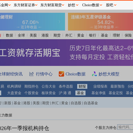
基金网
东方财富证券
东方财富期货
妙想
Choice数据
股吧
情
数据
全球
美股
港股
期货
外汇
黄金
银行
基金
理财
保险
全球财经快讯
行情中心
Choice数据
妙想大模型
交易
机构调研
期指持仓
公告大全
条件选股
财报
业绩报表
最新预告
分
大盘资金
个股资金
板块资金
沪 港 通
基金
基金净值
基金定投
基金
行
|
新股
|
基金
|
港股
|
美股
|
期货
|
外汇
|
黄金
|
自选股
|
自选基金
主力数据
026年一季报机构持仓
个股主力持仓: