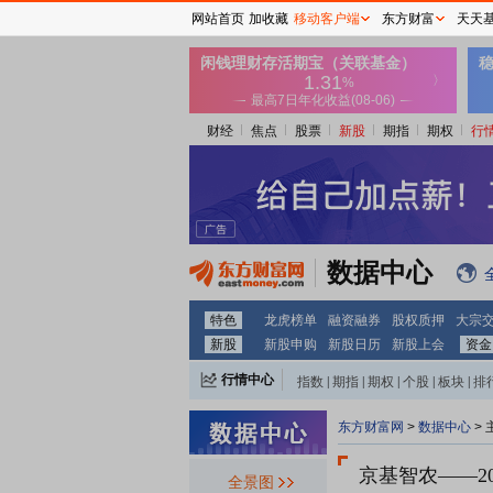
网站首页
加收藏
移动客户端
东方财富
天天
财经
焦点
股票
新股
期指
期权
行
数据中心
特色
龙虎榜单
融资融券
股权质押
大宗
新股
新股申购
新股日历
新股上会
资金
行情中心
指数
|
期指
|
期权
|
个股
|
板块
|
排
东方财富网
>
数据中心
>
京基智农
——2
全景图