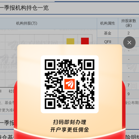
年一季报机构持仓一览
持股家数
机构持股(万)
机构属性
(家)
基金
2
QFII
-
社保
-
保险
-
券商
-
信托
-
其他
7
机构汇总
9
表、基金季报、半年报和基金年报；在上市公司报表、基金季报、半年报和年报公布期
计更为准确。
年一季报机构持仓明细
持仓基金明细
持仓QFII明细
持仓社保明细
持仓保险明