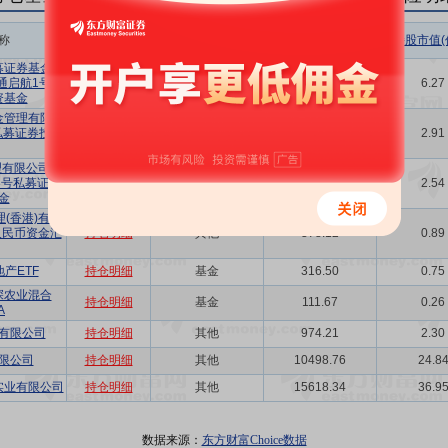
称
相关链接
机构属性
持股总数(万股)
持股市值(
募证券基金管
通启航1号私
持仓明细
其他
2651.50
6.27
资基金
金管理有限公
私募证券投资
持仓明细
其他
1229.56
2.91
有限公司-正
3号私募证券
持仓明细
其他
1073.63
2.54
金
(香港)有限
人民币资金汇
持仓明细
其他
378.12
0.89
产ETF
持仓明细
基金
316.50
0.75
深农业混合
持仓明细
基金
111.67
0.26
A
有限公司
持仓明细
其他
974.21
2.30
限公司
持仓明细
其他
10498.76
24.8
实业有限公司
持仓明细
其他
15618.34
36.9
数据来源：
东方财富Choice数据