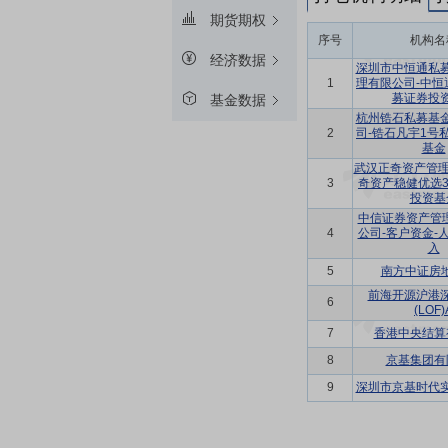
期货期权
序号
机构名
经济数据
深圳市中恒通私
1
理有限公司-中恒
募证券投
基金数据
杭州锆石私募基
2
司-锆石凡宇1号
基金
武汉正奇资产管理
3
奇资产稳健优选
投资基
中信证券资产管理
4
公司-客户资金-
入
5
南方中证房地
前海开源沪港
6
(LOF)
7
香港中央结算
8
京基集团有
9
深圳市京基时代