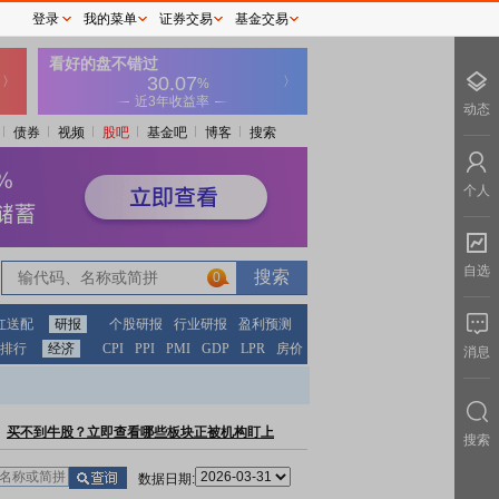
登录
我的菜单
证券交易
基金交易
动态
债券
视频
股吧
基金吧
博客
搜索
个人
自选
0
红送配
研报
个股研报
行业研报
盈利预测
排行
经济
CPI
PPI
PMI
GDP
LPR
房价
消息
买不到牛股？立即查看哪些板块正被机构盯上
搜索
数据日期: