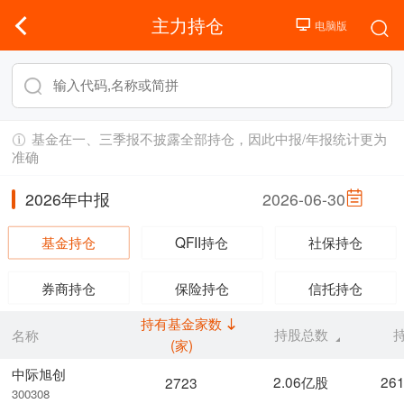
主力持仓
基金在一、三季报不披露全部持仓，因此中报/年报统计更为
准确
2026年中报
2026-06-30
基金持仓
QFII持仓
社保持仓
券商持仓
保险持仓
信托持仓
持有基金家数
持股总数
名称
(家)
中际旭创
2.06亿股
26
2723
300308