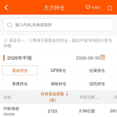
主力持仓
基金在一、三季报不披露全部持仓，因此中报/年报统计更为
准确
2026年中报
2026-06-30
基金持仓
QFII持仓
社保持仓
券商持仓
保险持仓
信托持仓
持有基金家数
持股总数
名称
(家)
中际旭创
2.06亿股
26
2723
300308