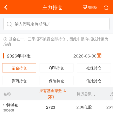
主力持仓
基金在一、三季报不披露全部持仓，因此中报/年报统计更为
准确
2026年中报
2026-06-30
基金持仓
QFII持仓
社保持仓
券商持仓
保险持仓
信托持仓
持有基金家数
持股总数
名称
(家)
中际旭创
2.06亿股
26
2723
300308