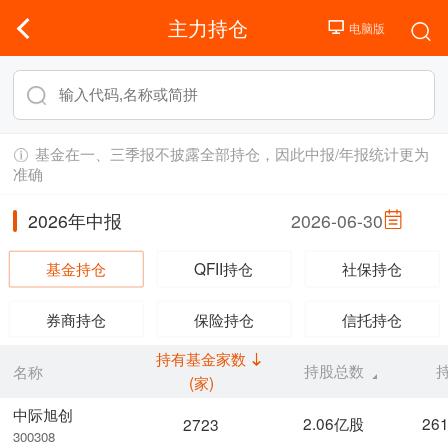
主力持仓
基金在一、三季报不披露全部持仓，因此中报/年报统计更为
准确
2026年中报
2026-06-30
基金持仓
QFII持仓
社保持仓
券商持仓
保险持仓
信托持仓
持有基金家数
持股总数
名称
(家)
中际旭创
2.06亿股
26
2723
300308