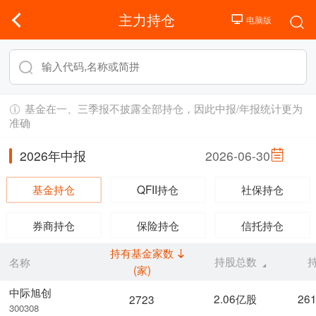
主力持仓
基金在一、三季报不披露全部持仓，因此中报/年报统计更为
准确
2026年中报
2026-06-30
基金持仓
QFII持仓
社保持仓
券商持仓
保险持仓
信托持仓
持有基金家数
持股总数
名称
(家)
中际旭创
2.06亿股
26
2723
300308