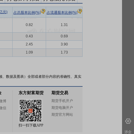
亿元)
占总股本比例(%)
占流通股本比例(%)
0.82
1.31
0.43
0.69
2.45
3.90
1.09
1.73
频、数据及图表）全部或者部分内容的准确性、真实
金
东方财富期货
期货交易
期货手机开户
微博
期货电脑开户
微信
期货官方网站
扫一扫下载APP
涉企