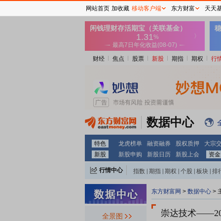
网站首页
加收藏
移动客户端
东方财富
天天
财经
焦点
股票
新股
期指
期权
行
数据中心
特色
龙虎榜单
融资融券
股权质押
大宗
新股
新股申购
新股日历
新股上会
资金
行情中心
指数
|
期指
|
期权
|
个股
|
板块
|
排
东方财富网
>
数据中心
>
崇达技术
——2
全景图