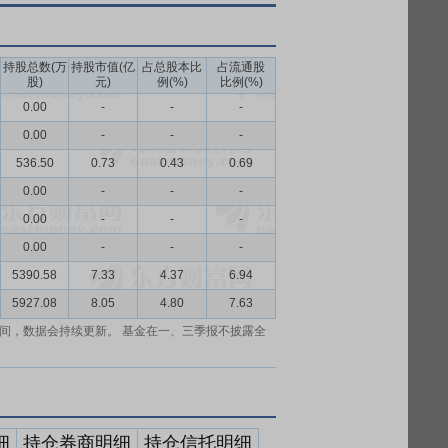
持股总数(万
持股市值(亿
占总股本比
占流通股
股)
元)
例(%)
比例(%)
0.00
-
-
-
0.00
-
-
-
536.50
0.73
0.43
0.69
0.00
-
-
-
0.00
-
-
-
0.00
-
-
-
5390.58
7.33
4.37
6.94
5927.08
8.05
4.80
7.63
间，数据会持续更新。 基金在一、三季报不披露全
细
持仓券商明细
持仓信托明细