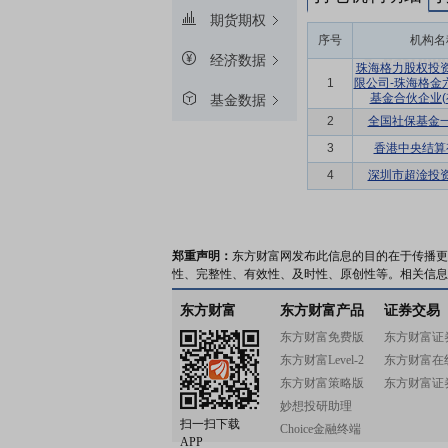
期货期权
序号
机构名
经济数据
珠海格力股权投
1
限公司-珠海格金
基金合伙企业(
基金数据
2
全国社保基金
3
香港中央结算
4
深圳市超淦投
郑重声明：
东方财富网发布此信息的目的在于传播更
性、完整性、有效性、及时性、原创性等。相关信息
东方财富
东方财富产品
证券交易
东方财富免费版
东方财富证
东方财富Level-2
东方财富在
东方财富策略版
东方财富证
妙想投研助理
扫一扫下载
Choice金融终端
APP