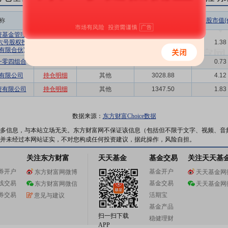
称
相关链接
机构属性
持股总数(万股)
持股市值(
资基金管理有
六号股权投资
持仓明细
其他
1014.20
1.38
有限合伙)
一零四组合
持仓明细
社保
536.50
0.73
有限公司
持仓明细
其他
3028.88
4.12
资有限公司
持仓明细
其他
1347.50
1.83
数据来源：
东方财富Choice数据
多信息，与本站立场无关。东方财富网不保证该信息（包括但不限于文字、视频、音
并未经过本网站证实，不对您构成任何投资建议，据此操作，风险自担。
关注东方财富
天天基金
基金交易
关注天天基
券开户
基金开户
东方财富网微博
天天基金网
线交易
基金交易
东方财富网微信
天天基金网
券交易
活期宝
意见与建议
基金产品
扫一扫下载
稳健理财
APP