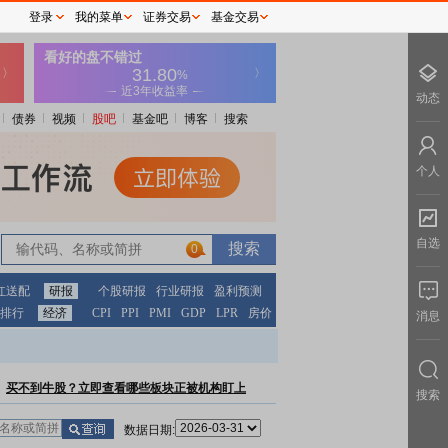
登录
我的菜单
证券交易
基金交易
动态
债券
视频
股吧
基金吧
博客
搜索
个人
自选
0
红送配
研报
个股研报
行业研报
盈利预测
排行
经济
CPI
PPI
PMI
GDP
LPR
房价
消息
买不到牛股？立即查看哪些板块正被机构盯上
搜索
数据日期: