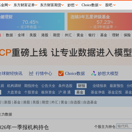
基金网
东方财富证券
东方财富期货
妙想
Choice数据
股吧
情
数据
全球
美股
港股
期货
外汇
黄金
银行
基金
理财
保险
全球财经快讯
行情中心
Choice数据
妙想大模型
交易
机构调研
期指持仓
公告大全
条件选股
财报
业绩报表
最新预告
分
大盘资金
个股资金
板块资金
沪 港 通
基金
基金净值
基金定投
基金
行
|
新股
|
基金
|
港股
|
美股
|
期货
|
外汇
|
黄金
|
自选股
|
自选基金
主力数据
026年一季报机构持仓
个股主力持仓: