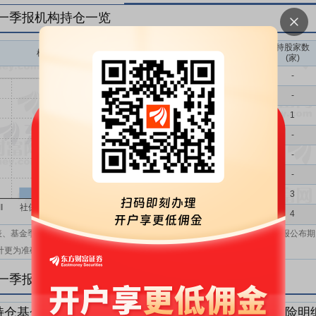
年一季报机构持仓一览
持股家数
机构持股(万)
机构属性
(家)
基金
-
QFII
-
社保
1
保险
-
券商
-
信托
-
其他
3
机构汇总
4
表、基金季报、半年报和基金年报；在上市公司报表、基金季报、半年报和年报公布期
计更为准确。
年一季报机构持仓明细
持仓基金明细
持仓QFII明细
持仓社保明细
持仓保险明