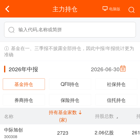
主力持仓
基金在一、三季报不披露全部持仓，因此中报/年报统计更为
准确
2026年中报
2026-06-30
基金持仓
QFII持仓
社保持仓
券商持仓
保险持仓
信托持仓
持有基金家数
持股总数
名称
(家)
中际旭创
2.06亿股
26
2723
300308