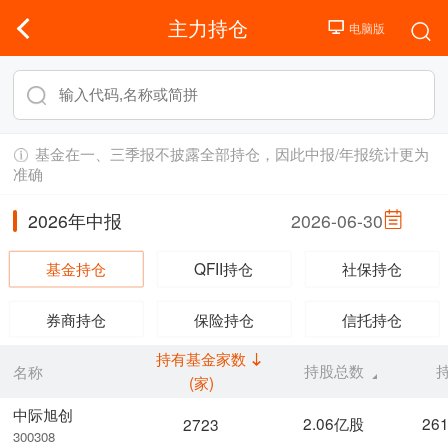
主力持仓
基金在一、三季报不披露全部持仓，因此中报/年报统计更为
准确
2026年中报
2026-06-30
基金持仓
QFII持仓
社保持仓
券商持仓
保险持仓
信托持仓
持有基金家数
持股总数
名称
(家)
中际旭创
2.06亿股
26
2723
300308