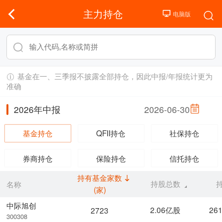
主力持仓
基金在一、三季报不披露全部持仓，因此中报/年报统计更为
准确
2026年中报
2026-06-30
基金持仓
QFII持仓
社保持仓
券商持仓
保险持仓
信托持仓
持有基金家数
持股总数
名称
(家)
中际旭创
2.06亿股
26
2723
300308