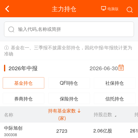
主力持仓
基金在一、三季报不披露全部持仓，因此中报/年报统计更为
准确
2026年中报
2026-06-30
基金持仓
QFII持仓
社保持仓
券商持仓
保险持仓
信托持仓
持有基金家数
持股总数
名称
(家)
中际旭创
2.06亿股
26
2723
300308