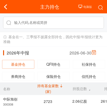
主力持仓
基金在一、三季报不披露全部持仓，因此中报/年报统计更为
准确
2026年中报
2026-06-30
基金持仓
QFII持仓
社保持仓
券商持仓
保险持仓
信托持仓
持有基金家数
持股总数
名称
(家)
中际旭创
2.06亿股
26
2723
300308