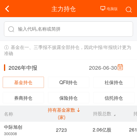
主力持仓
基金在一、三季报不披露全部持仓，因此中报/年报统计更为
准确
2026年中报
2026-06-30
基金持仓
QFII持仓
社保持仓
券商持仓
保险持仓
信托持仓
持有基金家数
持股总数
名称
(家)
中际旭创
2.06亿股
26
2723
300308