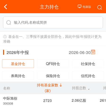
主力持仓
基金在一、三季报不披露全部持仓，因此中报/年报统计更为
准确
2026年中报
2026-06-30
基金持仓
QFII持仓
社保持仓
券商持仓
保险持仓
信托持仓
持有基金家数
持股总数
名称
(家)
中际旭创
2.06亿股
26
2723
300308