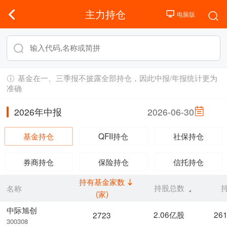
主力持仓
基金在一、三季报不披露全部持仓，因此中报/年报统计更为
准确
2026年中报
2026-06-30
基金持仓
QFII持仓
社保持仓
券商持仓
保险持仓
信托持仓
持有基金家数
持股总数
名称
(家)
中际旭创
2.06亿股
26
2723
300308