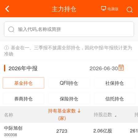
主力持仓
基金在一、三季报不披露全部持仓，因此中报/年报统计更为
准确
2026年中报
2026-06-30
基金持仓
QFII持仓
社保持仓
券商持仓
保险持仓
信托持仓
持有基金家数
持股总数
名称
(家)
中际旭创
2.06亿股
26
2723
300308