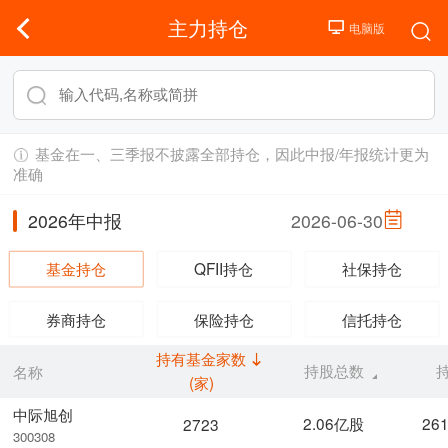
主力持仓
基金在一、三季报不披露全部持仓，因此中报/年报统计更为
准确
2026年中报
2026-06-30
基金持仓
QFII持仓
社保持仓
券商持仓
保险持仓
信托持仓
持有基金家数
持股总数
名称
(家)
中际旭创
2.06亿股
26
2723
300308