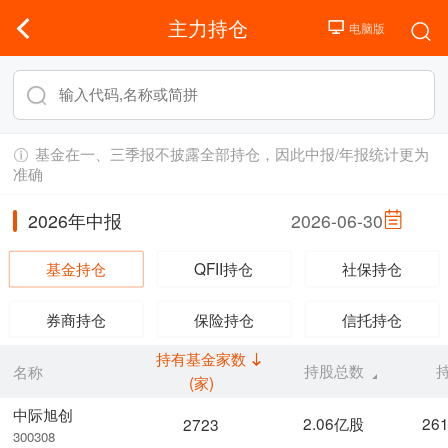
主力持仓
基金在一、三季报不披露全部持仓，因此中报/年报统计更为
准确
2026年中报
2026-06-30
基金持仓
QFII持仓
社保持仓
券商持仓
保险持仓
信托持仓
持有基金家数
持股总数
名称
(家)
中际旭创
2.06亿股
26
2723
300308