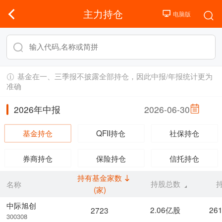
主力持仓
基金在一、三季报不披露全部持仓，因此中报/年报统计更为
准确
2026年中报
2026-06-30
基金持仓
QFII持仓
社保持仓
券商持仓
保险持仓
信托持仓
持有基金家数
持股总数
名称
(家)
中际旭创
2.06亿股
26
2723
300308