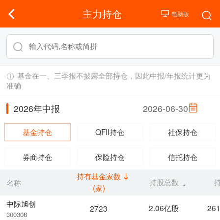
主力持仓
基金在一、三季报不披露全部持仓，因此中报/年报统计更为
准确
2026年中报
2026-06-30
基金持仓
QFII持仓
社保持仓
券商持仓
保险持仓
信托持仓
持有基金家数
持股总数
名称
(家)
中际旭创
2.06亿股
26
2723
300308