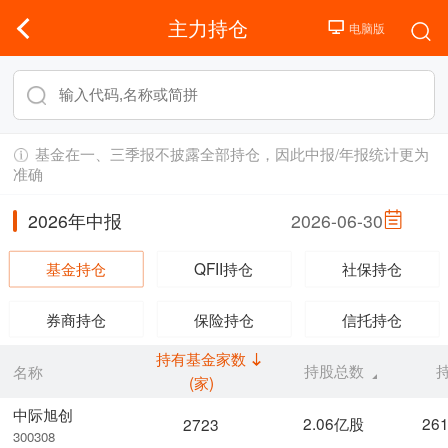
主力持仓
基金在一、三季报不披露全部持仓，因此中报/年报统计更为
准确
2026年中报
2026-06-30
基金持仓
QFII持仓
社保持仓
券商持仓
保险持仓
信托持仓
持有基金家数
持股总数
名称
(家)
中际旭创
2.06亿股
26
2723
300308