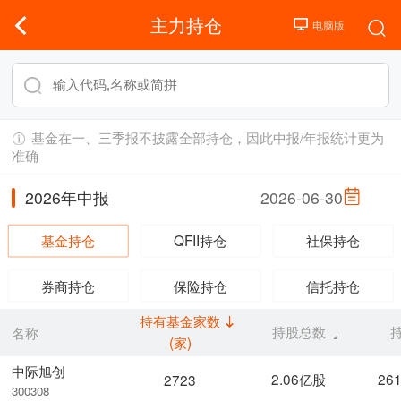
主力持仓
基金在一、三季报不披露全部持仓，因此中报/年报统计更为
准确
2026年中报
2026-06-30
基金持仓
QFII持仓
社保持仓
券商持仓
保险持仓
信托持仓
持有基金家数
持股总数
名称
(家)
中际旭创
2.06亿股
26
2723
300308