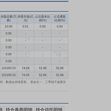
持股总数(万
持股市值(亿
占总股本比
占流通股
股)
元)
例(%)
比例(%)
10.00
0.01
0.00
0.00
0.00
-
-
-
0.00
-
-
-
0.00
-
-
-
0.00
-
-
-
0.00
-
-
-
110185.52
74.04
52.96
52.96
110195.52
74.05
52.96
52.96
间，数据会持续更新。 基金在一、三季报不披露全
细
持仓券商明细
持仓信托明细