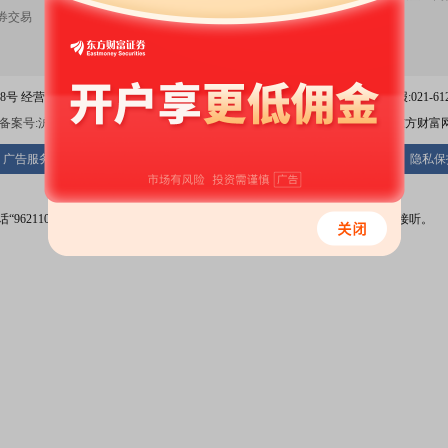
券交易
活期宝
意见与建议
基金产品
扫一扫下载
稳健理财
APP
 经营证券期货业务许可证编号：913101046312860336 违法和不良信息举报:021-612
案号:沪ICP备05006054号-11
沪公网安备 31010402000120号
版权所有:东方财富
广告服务
供应商平台
联系我们
诚聘英才
法律声明
隐私保