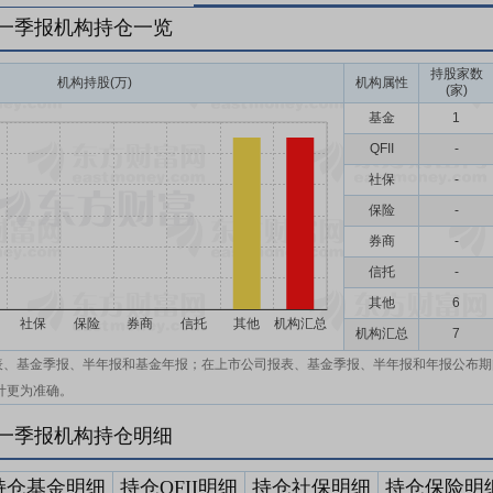
年一季报机构持仓一览
持股家数
机构持股(万)
机构属性
(家)
基金
1
QFII
-
社保
-
保险
-
券商
-
信托
-
其他
6
机构汇总
7
表、基金季报、半年报和基金年报；在上市公司报表、基金季报、半年报和年报公布期
计更为准确。
年一季报机构持仓明细
持仓基金明细
持仓QFII明细
持仓社保明细
持仓保险明