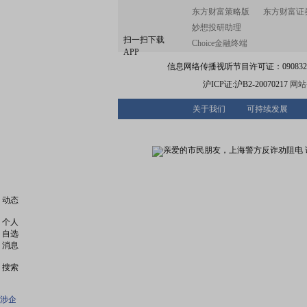
东方财富策略版
东方财富证
妙想投研助理
扫一扫下载
Choice金融终端
APP
信息网络传播视听节目许可证：0908328号
沪ICP证:沪B2-20070217
网站备
关于我们
可持续发展
动态
个人
自选
消息
搜索
涉企