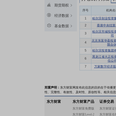
期货期权
序号
机构名
经济数据
1
哈尔滨创业投资
2
香港中央结算
基金数据
哈尔滨市城投投
3
司
北京东富华盈投资
4
限合伙
5
哈尔滨投资集团
黑龙江省大正投
6
任公
7
万家数字经济股
郑重声明：
东方财富网发布此信息的目的在于传播更
性、完整性、有效性、及时性、原创性等。相关信息
东方财富
东方财富产品
证券交易
东方财富免费版
东方财富证
东方财富Level-2
东方财富在