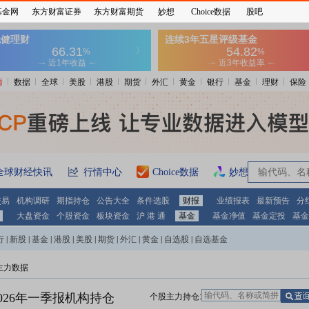
基金网
东方财富证券
东方财富期货
妙想
Choice数据
股吧
情
数据
全球
美股
港股
期货
外汇
黄金
银行
基金
理财
保险
全球财经快讯
行情中心
Choice数据
妙想大模型
交易
机构调研
期指持仓
公告大全
条件选股
财报
业绩报表
最新预告
分
大盘资金
个股资金
板块资金
沪 港 通
基金
基金净值
基金定投
基金
行
|
新股
|
基金
|
港股
|
美股
|
期货
|
外汇
|
黄金
|
自选股
|
自选基金
主力数据
026年一季报机构持仓
个股主力持仓: