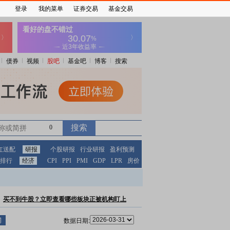
登录
我的菜单
证券交易
基金交易
债券
视频
股吧
基金吧
博客
搜索
0
红送配
研报
个股研报
行业研报
盈利预测
排行
经济
CPI
PPI
PMI
GDP
LPR
房价
买不到牛股？立即查看哪些板块正被机构盯上
数据日期: