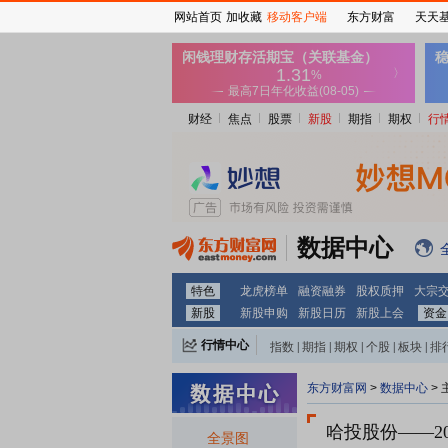
网站首页
加收藏
移动客户端
东方财富
天天
财经
焦点
股票
新股
期指
期权
行
数据中心
特色
龙虎榜单
融资融券
股权质押
大宗
新股
新股申购
新股日历
新股上会
资金
行情中心
指数
|
期指
|
期权
|
个股
|
板块
|
排
东方财富网
>
数据中心
>
哈投股份
——2
全景图