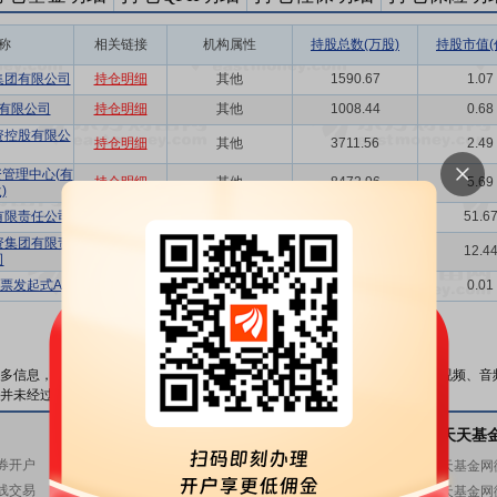
称
相关链接
机构属性
持股总数(万股)
持股市值(
集团有限公司
持仓明细
其他
1590.67
1.07
有限公司
持仓明细
其他
1008.44
0.68
资控股有限公
持仓明细
其他
3711.56
2.49
管理中心(有
持仓明细
其他
8472.96
5.69
)
有限责任公司
持仓明细
其他
76889.14
51.6
资集团有限责
持仓明细
其他
18512.75
12.4
司
票发起式A
持仓明细
基金
10.00
0.01
数据来源：
东方财富Choice数据
多信息，与本站立场无关。东方财富网不保证该信息（包括但不限于文字、视频、音
并未经过本网站证实，不对您构成任何投资建议，据此操作，风险自担。
关注东方财富
天天基金
基金交易
关注天天基
券开户
基金开户
东方财富网微博
天天基金网
线交易
基金交易
东方财富网微信
天天基金网