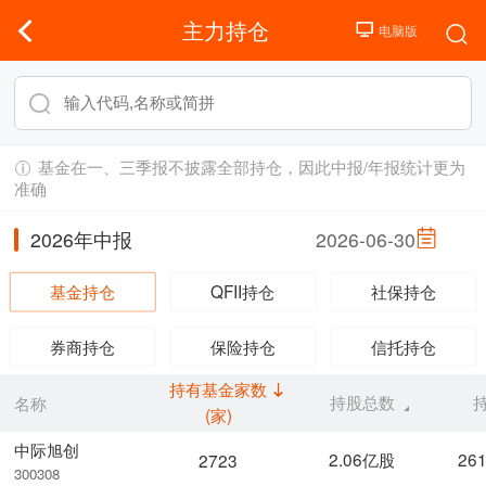
主力持仓
基金在一、三季报不披露全部持仓，因此中报/年报统计更为
准确
2026年中报
2026-06-30
基金持仓
QFII持仓
社保持仓
券商持仓
保险持仓
信托持仓
持有基金家数
持股总数
名称
(家)
中际旭创
2.06亿股
26
2723
300308