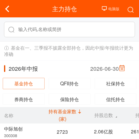
主力持仓
基金在一、三季报不披露全部持仓，因此中报/年报统计更为
准确
2026年中报
2026-06-30
基金持仓
QFII持仓
社保持仓
券商持仓
保险持仓
信托持仓
持有基金家数
持股总数
名称
(家)
中际旭创
2.06亿股
26
2723
300308