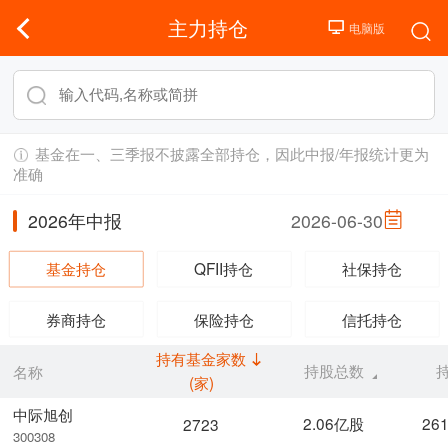
主力持仓
基金在一、三季报不披露全部持仓，因此中报/年报统计更为
准确
2026年中报
2026-06-30
基金持仓
QFII持仓
社保持仓
券商持仓
保险持仓
信托持仓
持有基金家数
持股总数
名称
(家)
中际旭创
2.06亿股
26
2723
300308