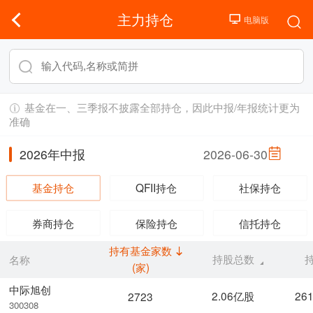
主力持仓
基金在一、三季报不披露全部持仓，因此中报/年报统计更为
准确
2026年中报
2026-06-30
基金持仓
QFII持仓
社保持仓
券商持仓
保险持仓
信托持仓
持有基金家数
持股总数
名称
(家)
中际旭创
2.06亿股
26
2723
300308