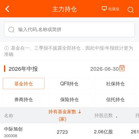
主力持仓
基金在一、三季报不披露全部持仓，因此中报/年报统计更为
准确
2026年中报
2026-06-30
基金持仓
QFII持仓
社保持仓
券商持仓
保险持仓
信托持仓
持有基金家数
持股总数
名称
(家)
中际旭创
2.06亿股
26
2723
300308