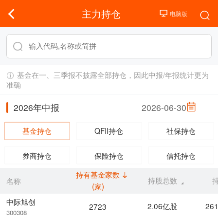
主力持仓
基金在一、三季报不披露全部持仓，因此中报/年报统计更为
准确
2026年中报
2026-06-30
基金持仓
QFII持仓
社保持仓
券商持仓
保险持仓
信托持仓
持有基金家数
持股总数
名称
(家)
中际旭创
2.06亿股
26
2723
300308