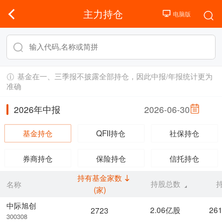
主力持仓
基金在一、三季报不披露全部持仓，因此中报/年报统计更为
准确
2026年中报
2026-06-30
基金持仓
QFII持仓
社保持仓
券商持仓
保险持仓
信托持仓
持有基金家数
持股总数
名称
(家)
中际旭创
2.06亿股
26
2723
300308