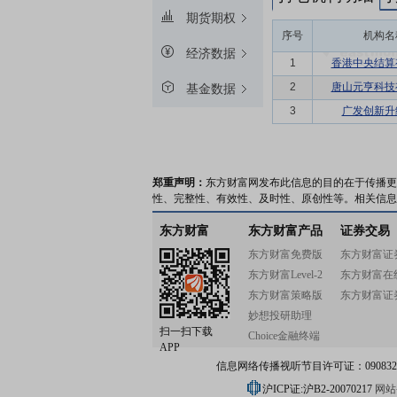
期货期权
序号
机构名
经济数据
1
香港中央结算
2
唐山元亨科技
基金数据
3
广发创新升
郑重声明：
东方财富网发布此信息的目的在于传播更
性、完整性、有效性、及时性、原创性等。相关信息
东方财富
东方财富产品
证券交易
东方财富免费版
东方财富证
东方财富Level-2
东方财富在
东方财富策略版
东方财富证
妙想投研助理
扫一扫下载
Choice金融终端
APP
信息网络传播视听节目许可证：0908328号
沪ICP证:沪B2-20070217
网站备