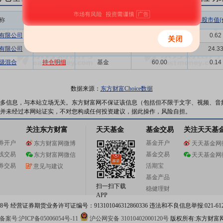
称
相关链接
机构属性
持股总数(万股)
持股市值(
有限公司
持仓明细
其他
258.47
0.62
有限公司
持仓明细
其他
10096.43
24.3
级混合
持仓明细
基金
60.00
0.14
数据来源：
东方财富Choice数据
多信息，与本站立场无关。东方财富网不保证该信息（包括但不限于文字、视频、音
并未经过本网站证实，不对您构成任何投资建议，据此操作，风险自担。
关注东方财富
天天基金
基金交易
关注天天基
券开户
基金开户
东方财富网微博
天天基金网
线交易
基金交易
东方财富网微信
天天基金网
券交易
活期宝
意见与建议
基金产品
扫一扫下载
稳健理财
APP
 经营证券期货业务许可证编号：913101046312860336 违法和不良信息举报:021-612
案号:沪ICP备05006054号-11
沪公网安备 31010402000120号
版权所有:东方财富