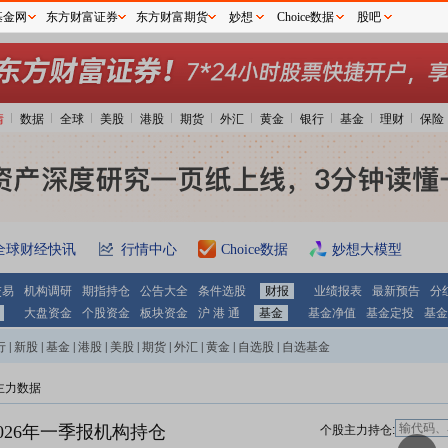
基金网
东方财富证券
东方财富期货
妙想
Choice数据
股吧
情
数据
全球
美股
港股
期货
外汇
黄金
银行
基金
理财
保险
全球财经快讯
行情中心
Choice数据
妙想大模型
交易
机构调研
期指持仓
公告大全
条件选股
财报
业绩报表
最新预告
分
大盘资金
个股资金
板块资金
沪 港 通
基金
基金净值
基金定投
基金
行
|
新股
|
基金
|
港股
|
美股
|
期货
|
外汇
|
黄金
|
自选股
|
自选基金
主力数据
026年一季报机构持仓
个股主力持仓: