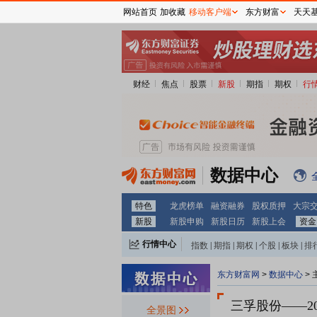
网站首页
加收藏
移动客户端
东方财富
天天
财经
焦点
股票
新股
期指
期权
行
数据中心
特色
龙虎榜单
融资融券
股权质押
大宗
新股
新股申购
新股日历
新股上会
资金
行情中心
指数
|
期指
|
期权
|
个股
|
板块
|
排
东方财富网
>
数据中心
>
三孚股份
——2
全景图