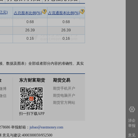
亿元)
占总股本比例(%)
占流通股本比例(%)
0.68
0.68
3
26.39
26.39
0.16
0.16
频、数据及图表）全部或者部分内容的准确性、真实
金
东方财富期货
期货交易
期货手机开户
微博
期货电脑开户
微信
期货官方网站
扫一扫下载APP
涉企
举报
78686 举报邮箱：
jubao@eastmoney.com
网
意见与建议:4000300059/952500
意见