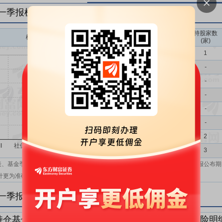
年一季报机构持仓一览
持股家数
机构持股(万)
机构属性
(家)
基金
1
QFII
-
社保
-
保险
-
券商
-
信托
-
其他
2
机构汇总
3
表、基金季报、半年报和基金年报；在上市公司报表、基金季报、半年报和年报公布期
计更为准确。
年一季报机构持仓明细
持仓基金明细
持仓QFII明细
持仓社保明细
持仓保险明