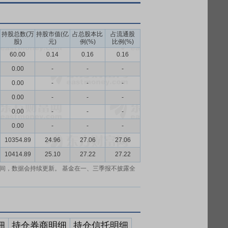
持股总数(万
持股市值(亿
占总股本比
占流通股
股)
元)
例(%)
比例(%)
60.00
0.14
0.16
0.16
0.00
-
-
-
0.00
-
-
-
0.00
-
-
-
0.00
-
-
-
0.00
-
-
-
10354.89
24.96
27.06
27.06
10414.89
25.10
27.22
27.22
间，数据会持续更新。 基金在一、三季报不披露全
细
持仓券商明细
持仓信托明细