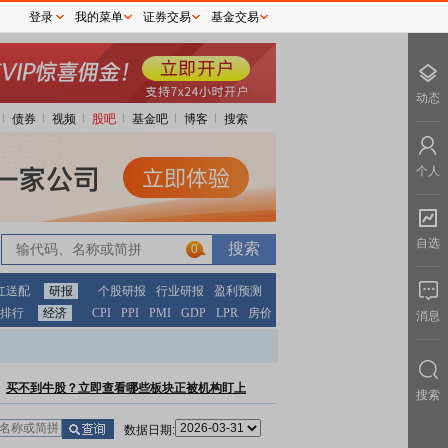
登录
我的菜单
证券交易
基金交易
动态
债券
视频
股吧
基金吧
博客
搜索
个人
自选
0
红送配
研报
个股研报
行业研报
盈利预测
排行
经济
CPI
PPI
PMI
GDP
LPR
房价
消息
买不到牛股？立即查看哪些板块正被机构盯上
搜索
数据日期: