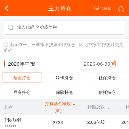
主力持仓
基金在一、三季报不披露全部持仓，因此中报/年报统计更为
准确
2026年中报
2026-06-30
基金持仓
QFII持仓
社保持仓
券商持仓
保险持仓
信托持仓
持有基金家数
持股总数
名称
(家)
中际旭创
2.06亿股
26
2723
300308