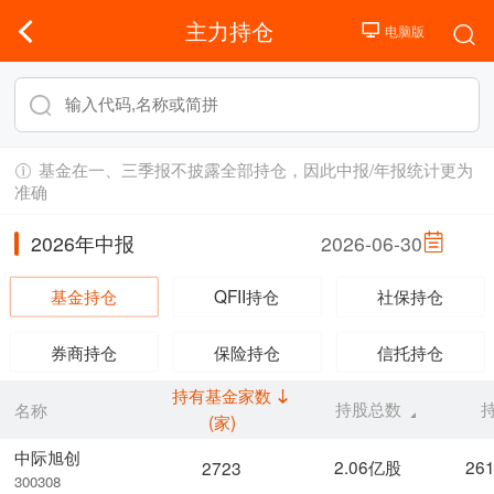
主力持仓
基金在一、三季报不披露全部持仓，因此中报/年报统计更为
准确
2026年中报
2026-06-30
基金持仓
QFII持仓
社保持仓
券商持仓
保险持仓
信托持仓
持有基金家数
持股总数
名称
(家)
中际旭创
2.06亿股
26
2723
300308