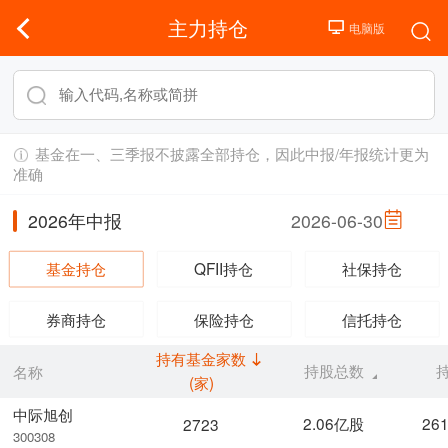
主力持仓
基金在一、三季报不披露全部持仓，因此中报/年报统计更为
准确
2026年中报
2026-06-30
基金持仓
QFII持仓
社保持仓
券商持仓
保险持仓
信托持仓
持有基金家数
持股总数
名称
(家)
中际旭创
2.06亿股
26
2723
300308