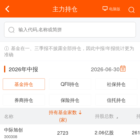
主力持仓
基金在一、三季报不披露全部持仓，因此中报/年报统计更为
准确
2026年中报
2026-06-30
基金持仓
QFII持仓
社保持仓
券商持仓
保险持仓
信托持仓
持有基金家数
持股总数
名称
(家)
中际旭创
2.06亿股
26
2723
300308