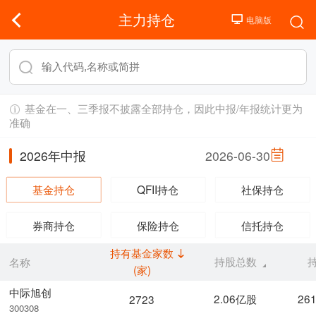
主力持仓
基金在一、三季报不披露全部持仓，因此中报/年报统计更为
准确
2026年中报
2026-06-30
基金持仓
QFII持仓
社保持仓
券商持仓
保险持仓
信托持仓
持有基金家数
持股总数
名称
(家)
中际旭创
2.06亿股
26
2723
300308