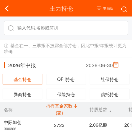
主力持仓
基金在一、三季报不披露全部持仓，因此中报/年报统计更为
准确
2026年中报
2026-06-30
基金持仓
QFII持仓
社保持仓
券商持仓
保险持仓
信托持仓
持有基金家数
持股总数
名称
(家)
中际旭创
2.06亿股
26
2723
300308