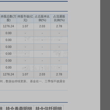
持股总数(万
持股市值(亿
占总股本比
占流通股
股)
元)
例(%)
比例(%)
1276.24
1.07
2.03
2.78
0.00
-
-
-
0.00
-
-
-
0.00
-
-
-
0.00
-
-
-
0.00
-
-
-
0.00
-
-
-
1276.24
1.07
2.03
2.78
间，数据会持续更新。 基金在一、三季报不披露全
细
持仓券商明细
持仓信托明细