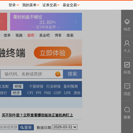
登录
我的菜单
证券交易
基金交易
动态
债券
视频
股吧
基金吧
博客
搜索
个人
自选
0
红送配
研报
个股研报
行业研报
盈利预测
排行
经济
CPI
PPI
PMI
GDP
LPR
房价
消息
买不到牛股？立即查看哪些板块正被机构盯上
搜索
数据日期: