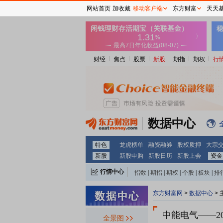
网站首页
加收藏
移动客户端
东方财富
天天
财经
焦点
股票
新股
期指
期权
行
数据中心
特色
龙虎榜单
融资融券
股权质押
大宗
新股
新股申购
新股日历
新股上会
资金
行情中心
指数
|
期指
|
期权
|
个股
|
板块
|
排
东方财富网
>
数据中心
>
中能电气
——2
全景图