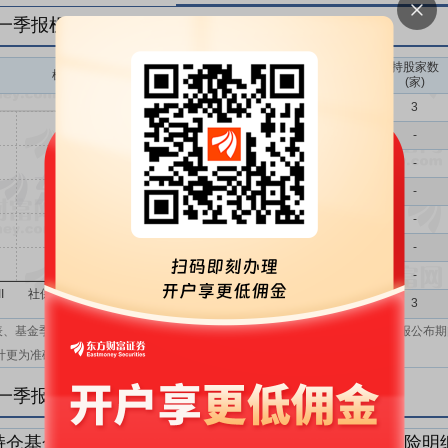
年一季报机构持仓一览
持股家数
机构持股(万)
机构属性
(家)
基金
3
QFII
-
社保
-
保险
-
券商
-
信托
-
其他
-
机构汇总
3
表、基金季报、半年报和基金年报；在上市公司报表、基金季报、半年报和年报公布期
计更为准确。
年一季报机构持仓明细
持仓基金明细
持仓QFII明细
持仓社保明细
持仓保险明