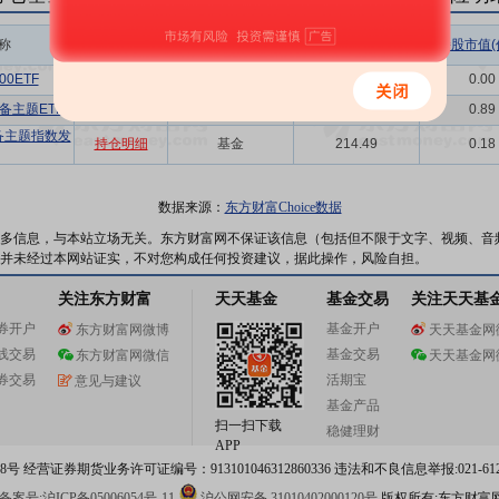
称
相关链接
机构属性
持股总数(万股)
持股市值(
0ETF
持仓明细
基金
0.11
0.00
备主题ETF
持仓明细
基金
1061.63
0.89
备主题指数发
持仓明细
基金
214.49
0.18
数据来源：
东方财富Choice数据
多信息，与本站立场无关。东方财富网不保证该信息（包括但不限于文字、视频、音
并未经过本网站证实，不对您构成任何投资建议，据此操作，风险自担。
关注东方财富
天天基金
基金交易
关注天天基
券开户
基金开户
东方财富网微博
天天基金网
线交易
基金交易
东方财富网微信
天天基金网
券交易
活期宝
意见与建议
基金产品
扫一扫下载
稳健理财
APP
 经营证券期货业务许可证编号：913101046312860336 违法和不良信息举报:021-612
案号:沪ICP备05006054号-11
沪公网安备 31010402000120号
版权所有:东方财富