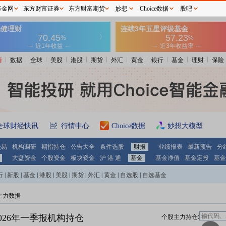
基金网
东方财富证券
东方财富期货
妙想
Choice数据
股吧
情
数据
全球
美股
港股
期货
外汇
黄金
银行
基金
理财
保险
全球财经快讯
行情中心
Choice数据
妙想大模型
交易
机构调研
期指持仓
公告大全
条件选股
财报
业绩报表
最新预告
分
大盘资金
个股资金
板块资金
沪 港 通
基金
基金净值
基金定投
基金
行
|
新股
|
基金
|
港股
|
美股
|
期货
|
外汇
|
黄金
|
自选股
|
自选基金
主力数据
026年一季报机构持仓
个股主力持仓: