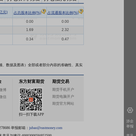
亿元)
占总股本比例(%)
占流通股本比例(%)
0.00
0.00
1.69
2.32
0.34
0.47
频、数据及图表）全部或者部分内容的准确性、真实
金
东方财富期货
期货交易
期货手机开户
微博
期货电脑开户
微信
期货官方网站
扫一扫下载APP
涉企
举报
78686 举报邮箱：
jubao@eastmoney.com
网
意见与建议:4000300059/952500
意见