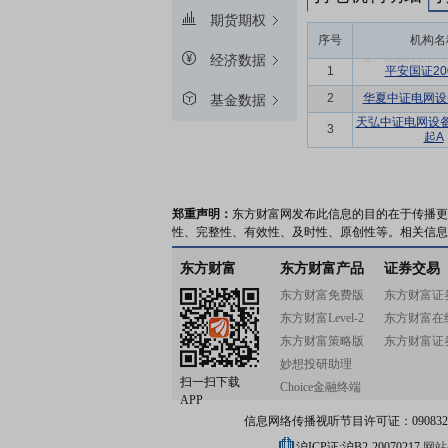
期货期权
序号
机构名
经济数据
1
平安国证200
2
华夏中证电网设
基金数据
天弘中证电网设
3
起A
郑重声明：
东方财富网发布此信息的目的在于传播更
性、完整性、有效性、及时性、原创性等。相关信息
东方财富
东方财富产品
证券交易
东方财富免费版
东方财富证
东方财富Level-2
东方财富在
东方财富策略版
东方财富证
妙想投研助理
扫一扫下载
Choice金融终端
APP
信息网络传播视听节目许可证：0908328号
沪ICP证:沪B2-20070217
网站备