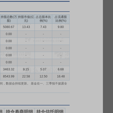
持股总数(万
持股市值(亿
占总股本比
占流通股
股)
元)
例(%)
比例(%)
5080.67
13.43
7.43
9.80
0.00
-
-
-
0.00
-
-
-
0.00
-
-
-
0.00
-
-
-
0.00
-
-
-
3463.32
9.15
5.07
6.68
8543.99
22.58
12.50
16.48
间，数据会持续更新。 基金在一、三季报不披露全
细
持仓券商明细
持仓信托明细