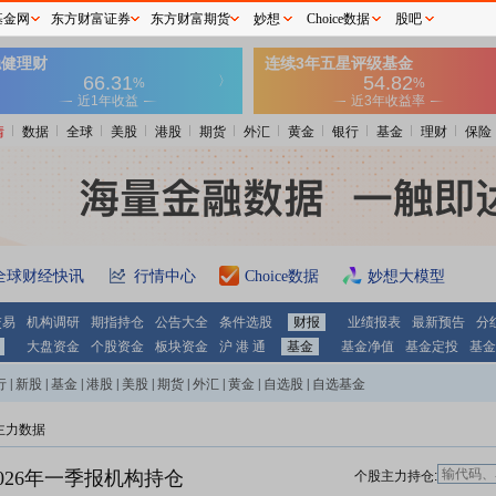
基金网
东方财富证券
东方财富期货
妙想
Choice数据
股吧
情
数据
全球
美股
港股
期货
外汇
黄金
银行
基金
理财
保险
全球财经快讯
行情中心
Choice数据
妙想大模型
交易
机构调研
期指持仓
公告大全
条件选股
财报
业绩报表
最新预告
分
大盘资金
个股资金
板块资金
沪 港 通
基金
基金净值
基金定投
基金
行
|
新股
|
基金
|
港股
|
美股
|
期货
|
外汇
|
黄金
|
自选股
|
自选基金
主力数据
026年一季报机构持仓
个股主力持仓: