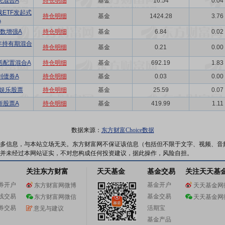
长混合A
持仓明细
基金
16.54
0.04
ETF发起式
持仓明细
基金
1424.28
3.76
A
数增强A
持仓明细
基金
6.84
0.02
年持有期混合
持仓明细
基金
0.21
0.00
活配置混合A
持仓明细
基金
692.19
1.83
利债券A
持仓明细
基金
0.03
0.00
娱乐股票
持仓明细
基金
25.59
0.07
新股票A
持仓明细
基金
419.99
1.11
数据来源：
东方财富Choice数据
多信息，与本站立场无关。东方财富网不保证该信息（包括但不限于文字、视频、音
并未经过本网站证实，不对您构成任何投资建议，据此操作，风险自担。
关注东方财富
天天基金
基金交易
关注天天基
券开户
基金开户
东方财富网微博
天天基金网
线交易
基金交易
东方财富网微信
天天基金网
券交易
活期宝
意见与建议
基金产品