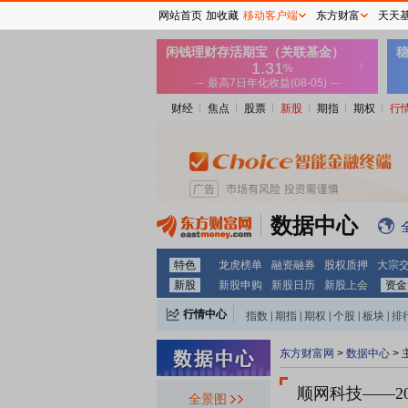
网站首页
加收藏
移动客户端
东方财富
天天
财经
焦点
股票
新股
期指
期权
行
数据中心
特色
龙虎榜单
融资融券
股权质押
大宗
新股
新股申购
新股日历
新股上会
资金
行情中心
指数
|
期指
|
期权
|
个股
|
板块
|
排
东方财富网
>
数据中心
>
顺网科技
——2
全景图