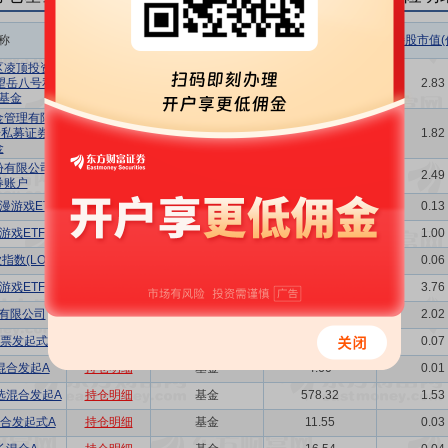
称
相关链接
机构属性
持股总数(万股)
持股市值(
区凌顶投资管
望岳八号私募
持仓明细
其他
1069.95
2.83
基金
金管理有限公
号私募证券投
持仓明细
其他
687.27
1.82
金
份有限公司回
持仓明细
其他
940.22
2.49
券账户
漫游戏ETF
持仓明细
基金
50.99
0.13
游戏ETF
持仓明细
基金
377.11
1.00
数(LOF)A
持仓明细
基金
22.31
0.06
游戏ETF
持仓明细
基金
1424.28
3.76
有限公司
持仓明细
其他
765.87
2.02
票发起式A
持仓明细
基金
25.85
0.07
混合发起A
持仓明细
基金
4.60
0.01
选混合发起A
持仓明细
基金
578.32
1.53
合发起式A
持仓明细
基金
11.55
0.03