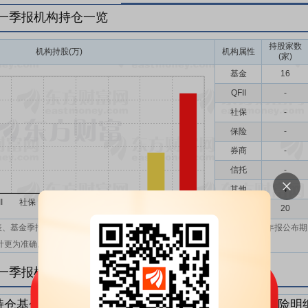
年一季报机构持仓一览
持股家数
机构持股(万)
机构属性
(家)
基金
16
QFII
-
社保
-
保险
-
券商
-
信托
-
其他
4
机构汇总
20
表、基金季报、半年报和基金年报；在上市公司报表、基金季报、半年报和年报公布期
计更为准确。
年一季报机构持仓明细
持仓基金明细
持仓QFII明细
持仓社保明细
持仓保险明