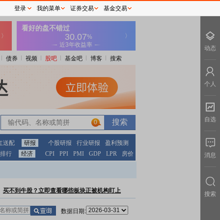
登录
我的菜单
证券交易
基金交易
动态
债券
视频
股吧
基金吧
博客
搜索
个人
自选
0
红送配
研报
个股研报
行业研报
盈利预测
排行
经济
CPI
PPI
PMI
GDP
LPR
房价
消息
买不到牛股？立即查看哪些板块正被机构盯上
搜索
数据日期: