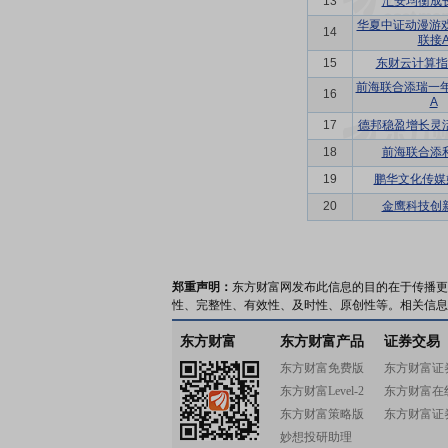
13
汇安均衡成
华夏中证动漫游戏
14
联接
15
东财云计算指
前海联合添瑞一
16
A
17
德邦稳盈增长灵
18
前海联合添
19
鹏华文化传媒
20
金鹰科技创
郑重声明：
东方财富网发布此信息的目的在于传播更
性、完整性、有效性、及时性、原创性等。相关信息
东方财富
东方财富产品
证券交易
东方财富免费版
东方财富证
东方财富Level-2
东方财富在
东方财富策略版
东方财富证
妙想投研助理