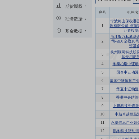
期货期权
序号
机构名
经济数据
宁波梅山保税港
1
理有限公司-凌顶
证券投资
基金数据
浙江银万私募基
2
司-银万全盈10
资基
杭州顺网科技股
3
购专用证
4
华泰柏瑞中证动
5
国泰中证动漫
6
富国中证体育产业指
7
华夏中证动漫
8
香港中央结算
9
上银科技先锋股
10
中航卓越领航
11
永赢信息产业智
12
鹏华科技驱动混