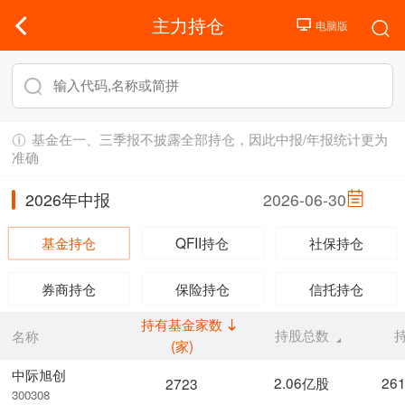
主力持仓
基金在一、三季报不披露全部持仓，因此中报/年报统计更为
准确
2026年中报
2026-06-30
基金持仓
QFII持仓
社保持仓
券商持仓
保险持仓
信托持仓
持有基金家数
持股总数
名称
(家)
中际旭创
2.06亿股
26
2723
300308