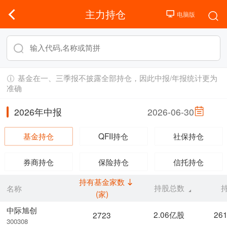
主力持仓
基金在一、三季报不披露全部持仓，因此中报/年报统计更为
准确
2026年中报
2026-06-30
基金持仓
QFII持仓
社保持仓
券商持仓
保险持仓
信托持仓
持有基金家数
持股总数
名称
(家)
中际旭创
2.06亿股
26
2723
300308