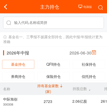
主力持仓
基金在一、三季报不披露全部持仓，因此中报/年报统计更为
准确
2026年中报
2026-06-30
基金持仓
QFII持仓
社保持仓
券商持仓
保险持仓
信托持仓
持有基金家数
持股总数
名称
(家)
中际旭创
2.06亿股
26
2723
300308