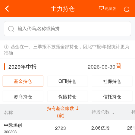
主力持仓
基金在一、三季报不披露全部持仓，因此中报/年报统计更为
准确
2026年中报
2026-06-30
基金持仓
QFII持仓
社保持仓
券商持仓
保险持仓
信托持仓
持有基金家数
持股总数
名称
(家)
中际旭创
2.06亿股
26
2723
300308